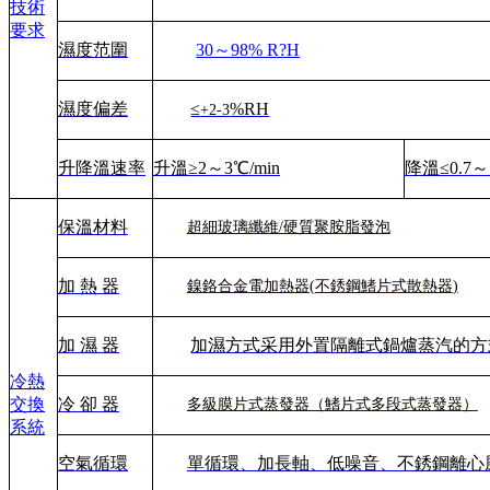
技術
要求
濕度范圍
30～98% R?H
濕度偏差
≤
%RH
+2-3
升降溫速率
升溫≥
2
～
3℃
/min
降溫
≤
0.7
保溫材料
超細玻璃纖維
/硬質聚胺脂發泡
加 熱 器
鎳鉻合金電加熱器
(
不銹鋼鰭片式散熱器
)
加 濕 器
加濕方式采用
外置
隔離
式鍋爐蒸汽的方
冷熱
交換
冷 卻 器
多級膜片式蒸發器（
鰭片式多段式蒸發器
）
系統
空氣循環
單循環、加長軸、低噪音、不銹鋼離心