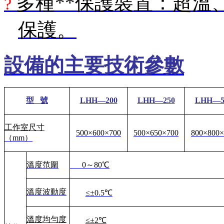
多種**保護裝置：超溫
?
保護。
設備的主要技術參數
型
號
LHH—200
LHH—250
LHH—5
工作室尺寸
500×600×700
500×650×700
800×800×
（
mm）
溫度范圍
0～80℃
溫度波動度
≤±
0.5℃
溫度均勻度
≤±
2℃