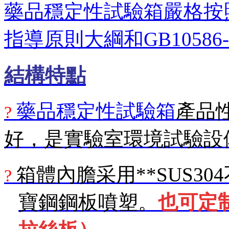
藥品穩定性試驗箱嚴格按
指導原則大綱和
GB10586-
結構特點
藥品穩定性試驗箱
產品
?
好，是實驗室環境試驗設
箱體內膽采用**
SUS3
?
寶鋼鋼板噴塑。
也可定制