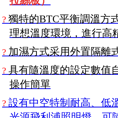
拉絲板）
獨特的
BTC
平衡調溫方
?
理想溫度環境，進行高
加濕方式采用
外置
隔離
?
具有隨溫度的設定數值
?
操作簡單
設有
中空特制耐高、低
?
光源飛利浦
照明燈，可