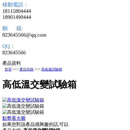
移動電話：
18115804444
18901490444
郵 箱:
823645566@qq.com
QQ：
823645566
產品資料
首頁
>>>
產品目錄
>>>
高低溫試驗箱
高低溫交變試驗箱
點擊看大圖
如果您對該產品感興趣的話,可以