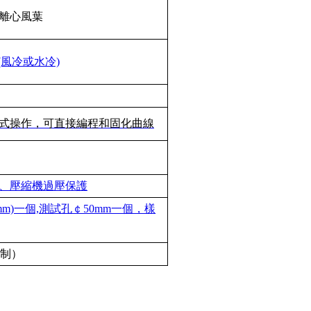
離心風葉
(風冷或水冷)
式操作，可直接編程和固化曲線
、壓縮機過壓保護
0(mm)一個,測試孔￠50mm一個，樣
四線制）