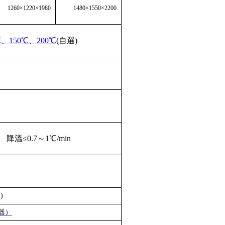
1260×1220×1980
1480×1550×2200
0℃、150℃、200℃
(自選)
降溫
≤0.7～1℃
/min
)
器
）