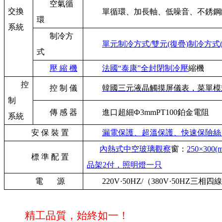
空氣循
交換
單循環、加長軸、低噪音、不銹鋼
環
系統
制冷方
單元制冷方式/雙元(復疊)制冷方式
式
壓 縮 機
法國“泰康”全封閉制冷壓
縮機
控
控 制 儀
韓國三元液晶觸摸屏儀表
，菜單模
制
傳 感 器
進口超細Ф3mmPT100鉑金電阻
系統
安 保 裝 置
漏電保護、超溫保護、快速保險絲
內熱式中空玻璃觀察
窗：
250×30
標 準 配 置
品架2付，照明燈一只
電
源
220V·50HZ/（380V·50HZ三相
精工品質，始終如一！