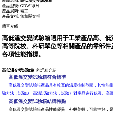
產品名稱:
高低溫交變試驗箱
產品型號:
GDWJ系列
產品展商:
精工
產品文檔:
無相關文檔
簡單介紹
高低溫交變試驗箱適用于工業產品高、低
高等院校、科研單位等相關產品的零部件
各項性能指標。
高低溫交變試驗箱
的詳細介紹
高低溫交變試驗箱
符合
標準
高低溫交變試驗箱產品
具有較寬的溫度控制范圍，其性能指標均達
驗方法，試驗B：高溫試驗方法，試驗》對產品進行低溫、高溫試驗及恒定溫
高低溫交變試驗箱結構特點
高低溫交變試驗箱
產品性能優異，外觀美觀，可靠性好，