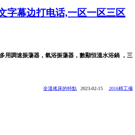
中文字幕边打电话,一区一区三区
調速振蕩器，氣浴振蕩器，數顯恒溫水浴鍋 ，三用恒
全溫搖床的特點
2023-02-15
2016精工儀器