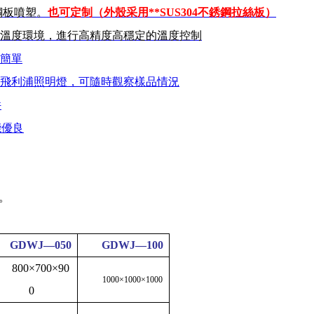
鋼板噴塑。
也可定制（外殼采用**SUS304不銹鋼拉絲板）
溫度環境，進行高精度高穩定的溫度控制
簡單
飛利浦照明燈，可隨時觀察樣品情況
件
能優良
。
GDWJ—050
GDWJ—100
800×700×90
1000×1000×1000
0