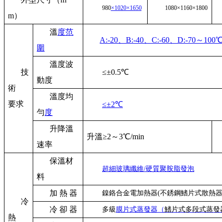
980
×1020×1650
1080×1160×1800
m）
溫
度范
A:-20、B:-40、C:-60、D:-70～10
圍
溫度波
技
≤±0.5℃
動度
術
溫度均
要求
≤±2℃
勻
度
升降溫
升溫≥2
～3℃
/min
速率
保溫材
超細玻璃纖維/硬質聚胺脂發泡
料
加 熱 器
鎳鉻合金電加熱器(
不銹鋼鰭片式散熱器
冷
冷 卻 器
多級
膜片式蒸發器（
鰭片式多段式蒸發
熱