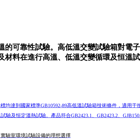
溫的可靠性試驗。高低溫交變試驗箱對電子
及材料在進行高溫、低溫交變循環及恒溫試
到國家標準GB10592-89高低溫試驗箱技術條件，適用于按GB242
熱試驗。產品符合GB2423.1、GB2423.2、GJB150.3、G
是實驗室環境試驗設備的理想選擇