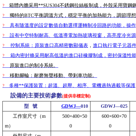
箱體內膽采用**SUS304不銹鋼拉絲板制成，外殼采用寶鋼
?
獨特的
BTC
平衡調溫方式，穩定平衡的加熱能力，調節理想
?
具有隨溫度的設定數值自動選擇運轉制冷回路的功能，操作
?
設有中空特制耐高、低溫導電加熱玻璃視窗，高亮度冷光源
?
控制系統：原裝進口高精密數顯儀表
，
進口執行電子元器
?
箱內密封條采用耐高低溫的進口硅橡膠制成，密封保溫性
?
原裝進口的制冷系統。
?
移動腳輪：耐磨無聲移動、帶剎車功能。
?
多種**保護裝置：超溫、超壓、相序、電機過熱過載等保護
?
設備的主要技術參數
(提供非標定制)
型
號
GDWJ—
010
GDWJ—025
工作室尺寸（m
500×400×50
600×600×70
m）
0
0
外型尺寸（m